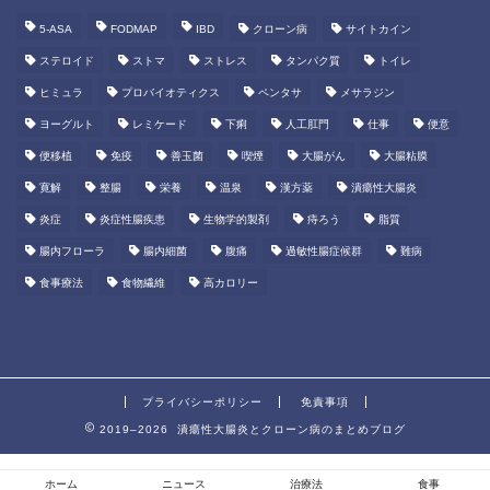
5-ASA
FODMAP
IBD
クローン病
サイトカイン
ステロイド
ストマ
ストレス
タンパク質
トイレ
ヒミュラ
プロバイオティクス
ペンタサ
メサラジン
ヨーグルト
レミケード
下痢
人工肛門
仕事
便意
便移植
免疫
善玉菌
喫煙
大腸がん
大腸粘膜
寛解
整腸
栄養
温泉
漢方薬
潰瘍性大腸炎
炎症
炎症性腸疾患
生物学的製剤
痔ろう
脂質
腸内フローラ
腸内細菌
腹痛
過敏性腸症候群
難病
食事療法
食物繊維
高カロリー
プライバシーポリシー
免責事項
2019–2026 潰瘍性大腸炎とクローン病のまとめブログ
ホーム
ニュース
治療法
食事