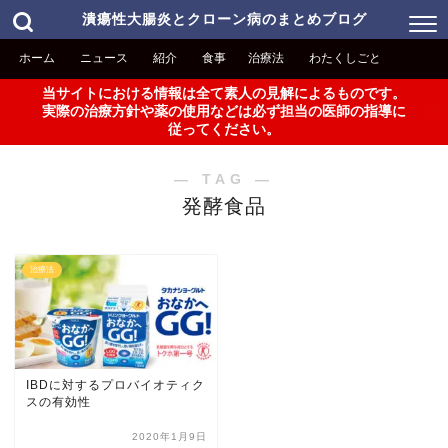
潰瘍性大腸炎とクローン病のまとめブログ
ホーム
ニュース
紹介
食事
治療法
わたくしごと
当サイトにおける情報は全て素人の見解によるものです。
実際の治療方針や薬の使用などは必ず担当の医師の指導に
従ってください。
― TAG ―
発酵食品
治療法
IBDに対するプロバイオティク
スの有効性
2020年1月9日