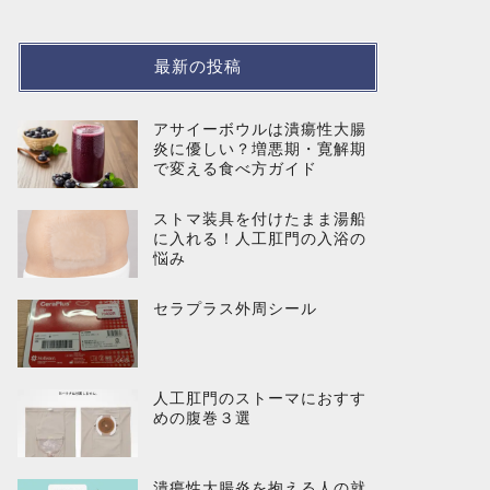
最新の投稿
アサイーボウルは潰瘍性大腸
炎に優しい？増悪期・寛解期
で変える食べ方ガイド
ストマ装具を付けたまま湯船
に入れる！人工肛門の入浴の
悩み
セラプラス外周シール
人工肛門のストーマにおすす
めの腹巻３選
潰瘍性大腸炎を抱える人の就