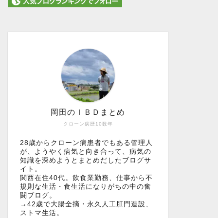
岡田のＩＢＤまとめ
クローン病歴10数年
28歳からクローン病患者でもある管理人
が、ようやく病気と向き合って、病気の
知識を深めようとまとめだしたブログサ
イト。
関西在住40代。飲食業勤務、仕事から不
規則な生活・食生活になりがちの中の奮
闘ブログ。
→42歳で大腸全摘・永久人工肛門造設、
ストマ生活。