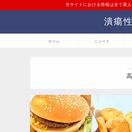
当サイトにおける情報は全て素人
潰瘍
ホーム
ニュース
―
食事