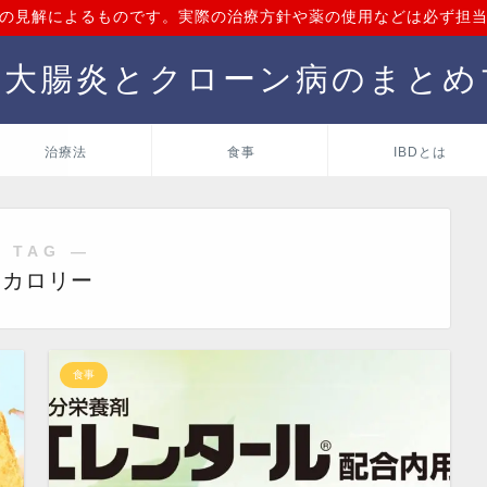
の見解によるものです。実際の治療方針や薬の使用などは必ず担
性大腸炎とクローン病のまとめ
治療法
食事
IBDとは
 TAG ―
高カロリー
食事