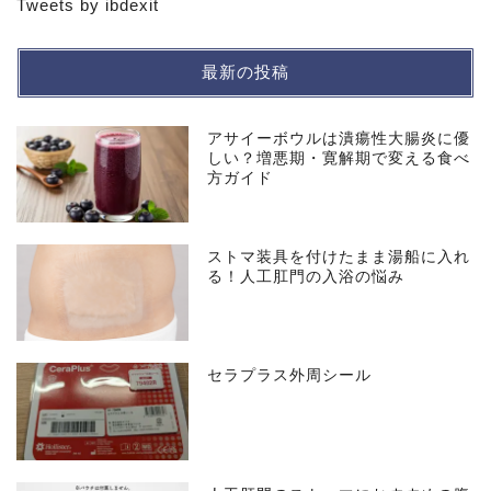
Tweets by ibdexit
最新の投稿
アサイーボウルは潰瘍性大腸炎に優
しい？増悪期・寛解期で変える食べ
方ガイド
ストマ装具を付けたまま湯船に入れ
る！人工肛門の入浴の悩み
セラプラス外周シール