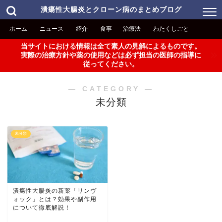
潰瘍性大腸炎とクローン病のまとめブログ
ホーム
ニュース
紹介
食事
治療法
わたくしごと
当サイトにおける情報は全て素人の見解によるものです。
実際の治療方針や薬の使用などは必ず担当の医師の指導に
従ってください。
― CATEGORY ―
未分類
未分類
潰瘍性大腸炎の新薬「リンヴ
ォック」とは？効果や副作用
について徹底解説！