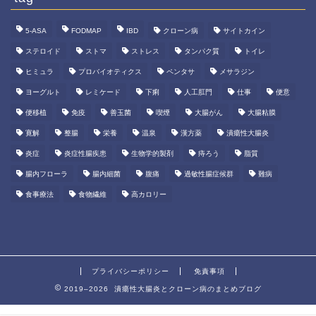
5-ASA
FODMAP
IBD
クローン病
サイトカイン
ステロイド
ストマ
ストレス
タンパク質
トイレ
ヒミュラ
プロバイオティクス
ペンタサ
メサラジン
ヨーグルト
レミケード
下痢
人工肛門
仕事
便意
便移植
免疫
善玉菌
喫煙
大腸がん
大腸粘膜
寛解
整腸
栄養
温泉
漢方薬
潰瘍性大腸炎
炎症
炎症性腸疾患
生物学的製剤
痔ろう
脂質
腸内フローラ
腸内細菌
腹痛
過敏性腸症候群
難病
食事療法
食物繊維
高カロリー
プライバシーポリシー
免責事項
2019–2026 潰瘍性大腸炎とクローン病のまとめブログ