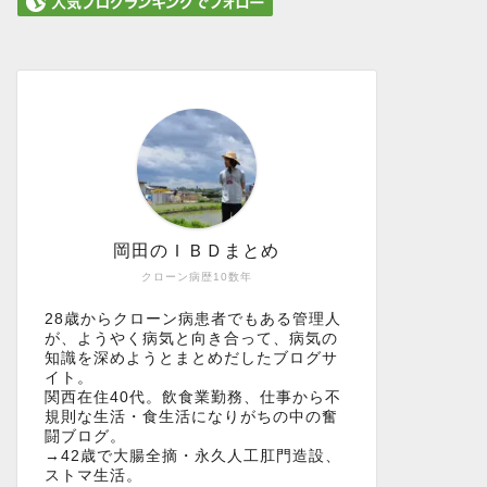
岡田のＩＢＤまとめ
クローン病歴10数年
28歳からクローン病患者でもある管理人
が、ようやく病気と向き合って、病気の
知識を深めようとまとめだしたブログサ
イト。
関西在住40代。飲食業勤務、仕事から不
規則な生活・食生活になりがちの中の奮
闘ブログ。
→42歳で大腸全摘・永久人工肛門造設、
ストマ生活。