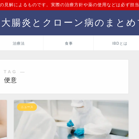
の見解によるものです。実際の治療方針や薬の使用などは必ず担
性大腸炎とクローン病のまとめ
治療法
食事
IBDとは
 TAG ―
便意
ニュース