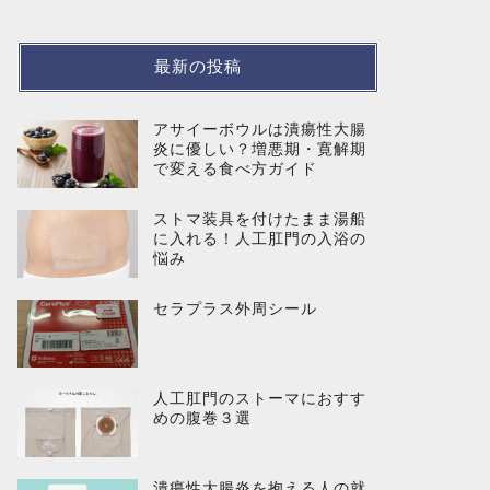
最新の投稿
アサイーボウルは潰瘍性大腸
炎に優しい？増悪期・寛解期
で変える食べ方ガイド
ストマ装具を付けたまま湯船
に入れる！人工肛門の入浴の
悩み
セラプラス外周シール
人工肛門のストーマにおすす
めの腹巻３選
潰瘍性大腸炎を抱える人の就