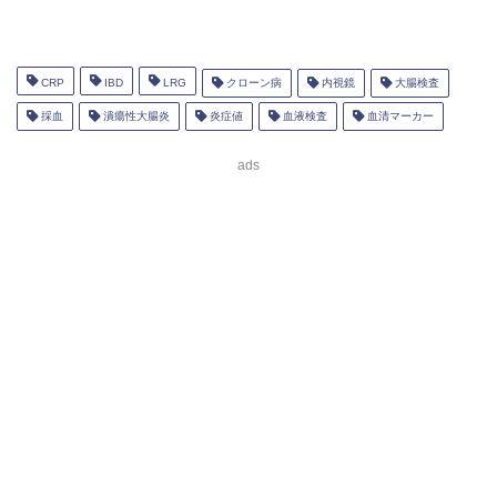
CRP
IBD
LRG
クローン病
内視鏡
大腸検査
採血
潰瘍性大腸炎
炎症値
血液検査
血清マーカー
ads