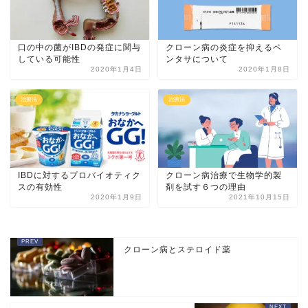
口の中の菌がIBDの発症に関与
クローン病の炎症を抑えるペ
している可能性
ンタサについて
2020年1月4日
2020年1月8日
治療法
治療法
IBDに対するプロバイオティク
クローン病治療で生物学的製
スの有効性
剤を試す６つの理由
2020年1月9日
2021年10月15日
クローン病とステロイド薬