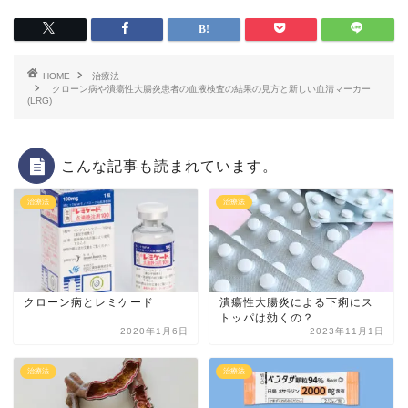
HOME
治療法
クローン病や潰瘍性大腸炎患者の血液検査の結果の見方と新しい血清マーカー
(LRG)
こんな記事も読まれています。
治療法
治療法
クローン病とレミケード
潰瘍性大腸炎による下痢にス
トッパは効くの？
2020年1月6日
2023年11月1日
治療法
治療法