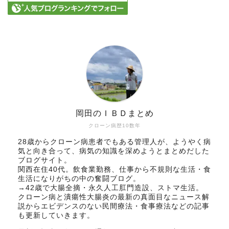
岡田のＩＢＤまとめ
クローン病歴10数年
28歳からクローン病患者でもある管理人が、ようやく病
気と向き合って、病気の知識を深めようとまとめだした
ブログサイト。
関西在住40代。飲食業勤務、仕事から不規則な生活・食
生活になりがちの中の奮闘ブログ。
→42歳で大腸全摘・永久人工肛門造設、ストマ生活。
クローン病と潰瘍性大腸炎の最新の真面目なニュース解
説からエビデンスのない民間療法・食事療法などの記事
も更新していきます。