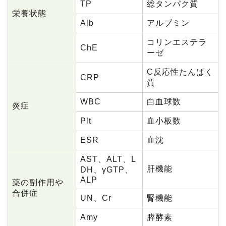
TP
総タンパク質
栄養状態
Alb
アルブミン
コリンエステラ
ChE
ーゼ
C反応性たんぱく
CRP
質
WBC
白血球数
炎症
Plt
血小板数
ESR
血沈
AST、ALT、L
肝機能
DH、γGTP、
ALP
薬の副作用や
合併症
UN、Cr
腎機能
Amy
膵酵素