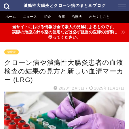
潰瘍性大腸炎とクローン病のまとめブログ
ホーム
ニュース
紹介
食事
治療法
わたくしごと
当サイトにおける情報は全て素人の見解によるものです。
実際の治療方針や薬の使用などは必ず担当の医師の指導に
従ってください。
治療法
クローン病や潰瘍性大腸炎患者の血液
検査の結果の見方と新しい血清マーカ
ー (LRG)
2020年2月3日
/
2025年11月17日