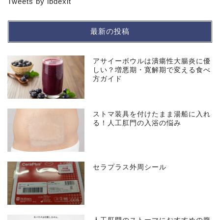
Tweets by ibdexit
最新の投稿
アサイーボウルは潰瘍性大腸炎に優
しい？増悪期・寛解期で変える食べ
方ガイド
ストマ装具を付けたまま湯船に入れ
る！人工肛門の入浴の悩み
セラプラス外周シール