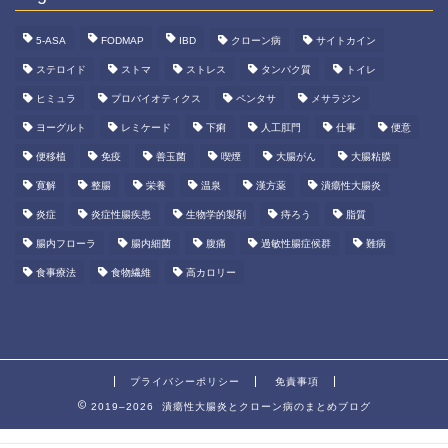
5-ASA
FODMAP
IBD
クローン病
サイトカイン
ステロイド
ストマ
ストレス
タンパク質
トイレ
ヒミュラ
プロバイオティクス
ペンタサ
メサラジン
ヨーグルト
レミケード
下痢
人工肛門
仕事
便意
便移植
免疫
善玉菌
喫煙
大腸がん
大腸粘膜
寛解
整腸
栄養
温泉
漢方薬
潰瘍性大腸炎
炎症
炎症性腸疾患
生物学的製剤
痔ろう
脂質
腸内フローラ
腸内細菌
腹痛
過敏性腸症候群
難病
食事療法
食物繊維
高カロリー
プライバシーポリシー
免責事項
2019–2026 潰瘍性大腸炎とクローン病のまとめブログ